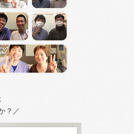
は
か？／