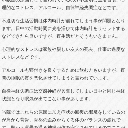
理的なストレス、アルコール、自律神経失調症などです。
不適切な生活習慣は体内時計が崩れてしまう事が問題となり
ます。日中の活動時間に光を浴びて体内時計をリセットする
などできたら良いですが、夜生活だとそうもいきません。
心理的なストレスは家族や親しい友人の死去、仕事の過度な
ストレスなどです。
アルコールも寝付きを良くするために飲む方もいますが、夜
間の睡眠の質を悪化させてしまうと言われています。
自律神経失調症は交感神経が興奮してしまい日中と同じ神経
状態となり眠気が出てこない事があります。
当院ではこれらの原因に加え症状の回復の邪魔をしているの
が肩から背骨、骨盤の歪みからくる体のバランスの崩れで
す。脳から背骨を通る神経が体を安定させているのでここが